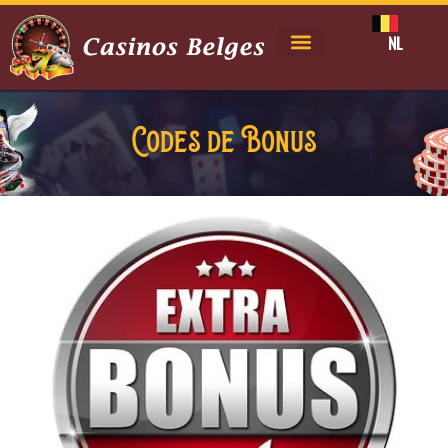
NL
Codes de Bonus