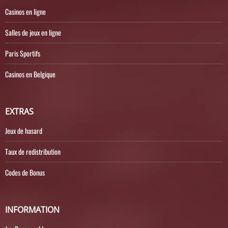
Casinos en ligne
Salles de jeux en ligne
Paris Sportifs
Casinos en Belgique
EXTRAS
Jeux de hasard
Taux de redistribution
Codes de Bonus
INFORMATION