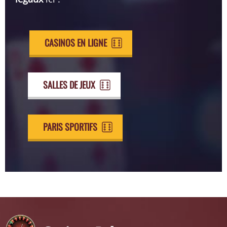
CASINOS EN LIGNE
SALLES DE JEUX
PARIS SPORTIFS