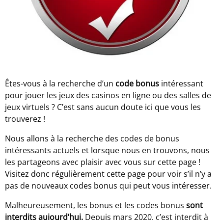
Êtes-vous à la recherche d’un
code bonus
intéressant
pour jouer les jeux des casinos en ligne ou des salles de
jeux virtuels ? C’est sans aucun doute ici que vous les
trouverez !
Nous allons à la recherche des codes de bonus
intéressants actuels et lorsque nous en trouvons, nous
les partageons avec plaisir avec vous sur cette page !
Visitez donc régulièrement cette page pour voir s’il n’y a
pas de nouveaux codes bonus qui peut vous intéresser.
Malheureusement, les bonus et les codes bonus
sont
interdits aujourd’hui.
Depuis mars 2020, c’est interdit à