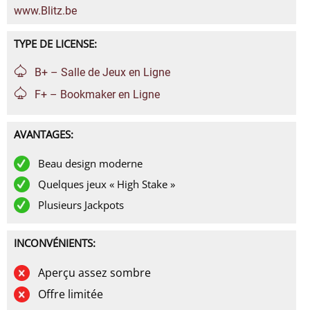
www.Blitz.be
TYPE DE LICENSE:
B+ – Salle de Jeux en Ligne
F+ – Bookmaker en Ligne
AVANTAGES:
Beau design moderne
Quelques jeux « High Stake »
Plusieurs Jackpots
INCONVÉNIENTS:
Aperçu assez sombre
Offre limitée