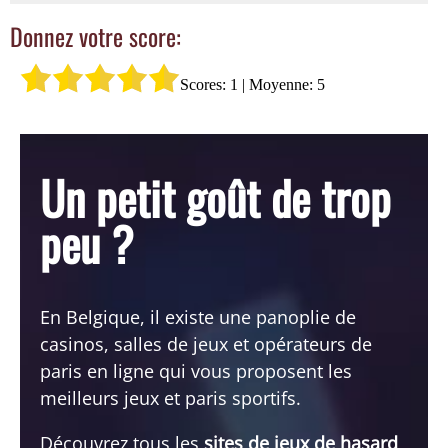
Donnez votre score:
Scores:
1
| Moyenne:
5
Un petit goût de trop
peu ?
En Belgique, il existe une panoplie de
casinos, salles de jeux et opérateurs de
paris en ligne qui vous proposent les
meilleurs jeux et paris sportifs.
Découvrez tous les
sites de jeux de hasard