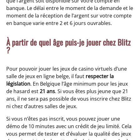
que l’argent soit disponible sur votre compte en
banque. Le délai entre le moment de la demande et le
moment de la réception de l’argent sur votre compte
en banque varie entre 2 et 6 jours ouvrables.
À partir de quel âge puis-je jouer chez Blitz
?
Pour pouvoir jouer les jeux de casino virtuels d’une
salle de jeux en ligne belge, il faut
respecter la
législation
. En Belgique l’âge minimum pour les jeux
de hasard est
21 ans
. Si vous êtes plus jeune que 21
ans, il ne sera pas possible de vous inscrire chez Blitz
ni chez d’autres salles de jeux.
Si vous n’êtes pas inscrit, vous pouvez jouer une
démo de 10 minutes avec un crédit de jeu limité. Cela
vous permet de tester et d’évaluer la qualité des jeux