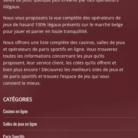
illégaux.
Nous vous proposons la vue complète des opérateurs de
jeux de hasard 100% légaux présents sur le marché belge
pour jouer et parier en toute tranquillité.
Nous offrons une liste complète des casinos, salles de jeux
et opérateurs de paris sportifs en ligne. Vous trouverez
toutes les informations concernant les jeux qu’ils
proposent, leur service client, les cotes qu’ils offrent et
bien plus encore ! Découvrez les meilleurs sites de jeux et
de paris sportifs et trouvez l’espace de jeu qui vous
convient le mieux.
CATÉGORIES
Casinos en ligne
Salles de jeux en ligne
Paris Sportifs