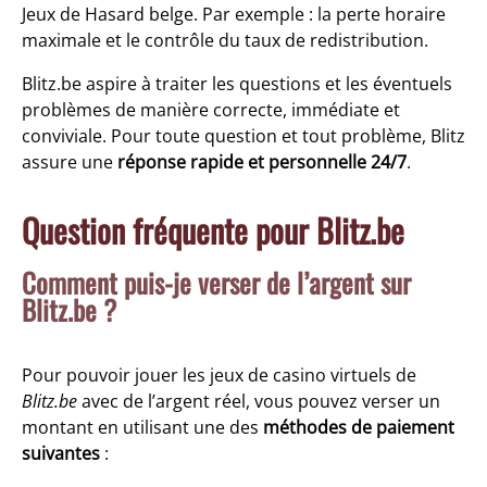
Jeux de Hasard belge. Par exemple : la perte horaire
maximale et le contrôle du taux de redistribution.
Blitz.be aspire à traiter les questions et les éventuels
problèmes de manière correcte, immédiate et
conviviale. Pour toute question et tout problème, Blitz
assure une
réponse rapide et personnelle 24/7
.
Question fréquente pour Blitz.be
Comment puis-je verser de l’argent sur
Blitz.be ?
Pour pouvoir jouer les jeux de casino virtuels de
Blitz.be
avec de l’argent réel, vous pouvez verser un
montant en utilisant une des
méthodes de paiement
suivantes
: