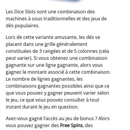
Les Dice Slots sont une combinaison des
machines à sous traditionnelles et des jeux de
dés populaires.
Lors de cette variante amusante, les dés se
placent dans une grille généralement
constituées de 3 rangées et de 5 colonnes (cela
peut varier). Si vous obtenez une combinaison
gagnante sur une ligne gagnante, alors vous
gagnez le montant associé à cette combinaison.
Le nombre de lignes gagnantes, les
combinaisons gagnantes possibles ainsi que ce
que vous pouvez y gagner peuvent varier selon
le jeu, ce que vous pouvez consulter à tout
instant durant le jeu en question.
Avez-vous gagné l’accès au jeu de bonus ? Alors
vous pouvez gagner des
Free Spins
, des