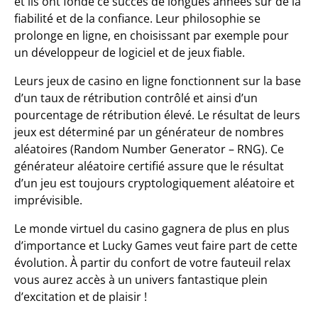
et ils ont fondé ce succès de longues années sur de la
fiabilité et de la confiance. Leur philosophie se
prolonge en ligne, en choisissant par exemple pour
un développeur de logiciel et de jeux fiable.
Leurs jeux de casino en ligne fonctionnent sur la base
d’un taux de rétribution contrôlé et ainsi d’un
pourcentage de rétribution élevé. Le résultat de leurs
jeux est déterminé par un générateur de nombres
aléatoires (Random Number Generator – RNG). Ce
générateur aléatoire certifié assure que le résultat
d’un jeu est toujours cryptologiquement aléatoire et
imprévisible.
Le monde virtuel du casino gagnera de plus en plus
d’importance et Lucky Games veut faire part de cette
évolution. À partir du confort de votre fauteuil relax
vous aurez accès à un univers fantastique plein
d’excitation et de plaisir !