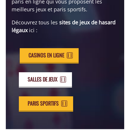
paris en ligne qui vous proposent les
meilleurs jeux et paris sportifs.
Découvrez tous les
sites de jeux de hasard
légaux
ici :
CASINOS EN LIGNE
SALLES DE JEUX
PARIS SPORTIFS