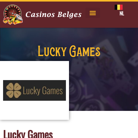
NL
Lucky Games
Lucky Games