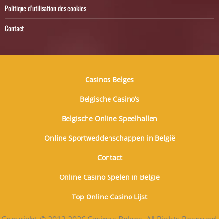
Politique d’utilisation des cookies
Contact
Casinos Belges
Belgische Casino’s
Belgische Online Speelhallen
Online Sportweddenschappen in België
Contact
Online Casino Spelen in België
Top Online Casino Lijst
Copyright © 2012-2026 Casinos Belges. All Rights Reserved.