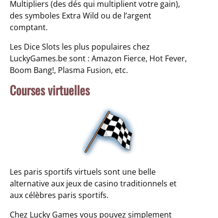
Multipliers (des dés qui multiplient votre gain),
des symboles Extra Wild ou de l’argent
comptant.
Les Dice Slots les plus populaires chez
LuckyGames.be sont : Amazon Fierce, Hot Fever,
Boom Bang!, Plasma Fusion, etc.
Courses virtuelles
Les paris sportifs virtuels sont une belle
alternative aux jeux de casino traditionnels et
aux célèbres paris sportifs.
Chez Lucky Games vous pouvez simplement