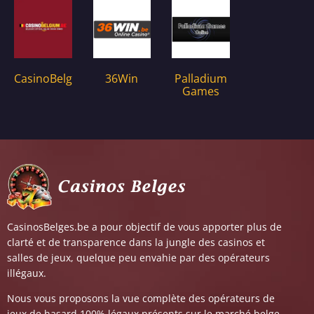
CasinoBelgium.be
36Win
Palladium
Games
CasinosBelges.be a pour objectif de vous apporter plus de
clarté et de transparence dans la jungle des casinos et
salles de jeux, quelque peu envahie par des opérateurs
illégaux.
Nous vous proposons la vue complète des opérateurs de
jeux de hasard 100% légaux présents sur le marché belge