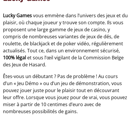
Lucky Games
vous emmène dans l’univers des jeux et du
plaisir, où chaque joueur y trouve son compte. Ils vous
proposent une large gamme de jeux de casino, y
compris de nombreuses variantes de jeux de dés, de
roulette, de blackjack et de poker vidéo, régulièrement
actualisés. Tout ce, dans un environnement sécurisé,
100% légal
et sous l’œil vigilant de la Commission Belge
des Jeux de Hasard.
Êtes-vous un débutant ? Pas de problème ! Au cours
d’un « Jeu Démo » ou d’un jeu de démonstration, vous
pouvez jouer juste pour le plaisir tout en découvrant
leur offre. Lorsque vous jouez pour de vrai, vous pouvez
miser à partir de 10 centimes d’euro avec de
nombreuses possibilités de gains.