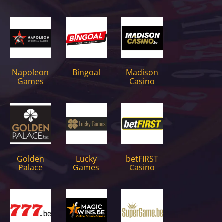
Napoleon
Bingoal
Madison
Games
Casino
Golden
Lucky
betFIRST
Palace
Games
Casino