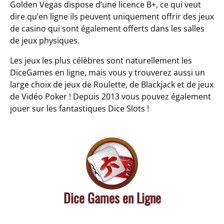
Golden Vegas dispose d’une licence B+, ce qui veut
dire qu’en ligne ils peuvent uniquement offrir des jeux
de casino qui sont également offerts dans les salles
de jeux physiques.
Les jeux les plus célèbres sont naturellement les
DiceGames en ligne, mais vous y trouverez aussi un
large choix de jeux de Roulette, de Blackjack et de jeux
de Vidéo Poker ! Depuis 2013 vous pouvez également
jouer sur les fantastiques Dice Slots !
Dice Games en Ligne