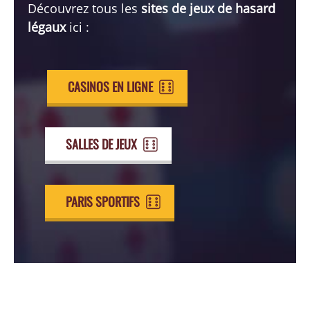
Découvrez tous les
sites de jeux de hasard
légaux
ici :
CASINOS EN LIGNE
SALLES DE JEUX
PARIS SPORTIFS