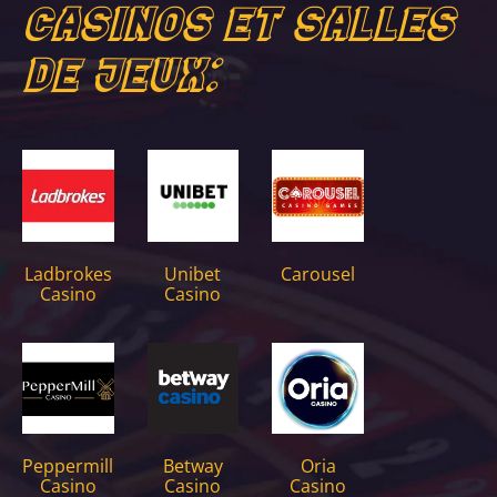
Casinos et Salles
de Jeux:
Ladbrokes
Unibet
Carousel
Casino
Casino
Peppermill
Betway
Oria
Casino
Casino
Casino