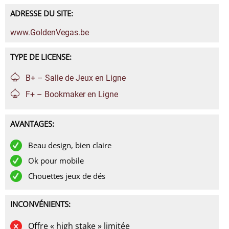
ADRESSE DU SITE:
www.GoldenVegas.be
TYPE DE LICENSE:
B+ – Salle de Jeux en Ligne
F+ – Bookmaker en Ligne
AVANTAGES:
Beau design, bien claire
Ok pour mobile
Chouettes jeux de dés
INCONVÉNIENTS:
Offre « high stake » limitée