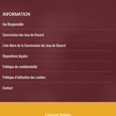
INFORMATION
Jeu Responsable
Commission des Jeux de Hasard
Liste Noire de la Commission des Jeux de Hasard
Dispositions légales
Politique de confidentialité
Politique d’utilisation des cookies
Contact
Casinos Belges