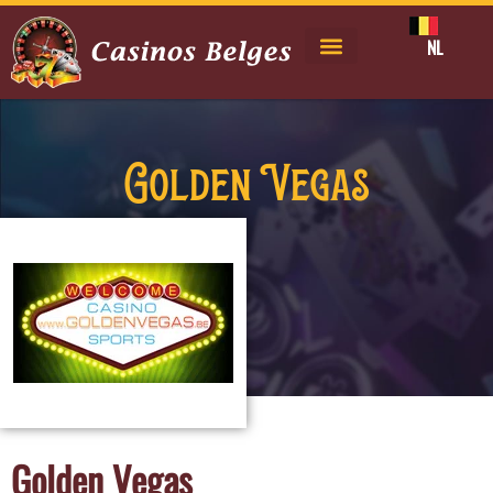
NL
Golden Vegas
Golden Vegas