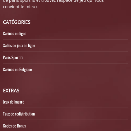
de paris sportifs et trouvez l’espace de jeu qui vous
convient le mieux.
CATÉGORIES
Casinos en ligne
Salles de jeux en ligne
Paris Sportifs
Casinos en Belgique
EXTRAS
Jeux de hasard
Taux de redistribution
Codes de Bonus