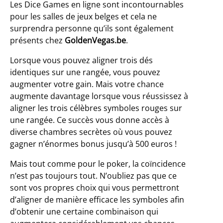
Les Dice Games en ligne sont incontournables
pour les salles de jeux belges et cela ne
surprendra personne qu’ils sont également
présents chez
GoldenVegas.be
.
Lorsque vous pouvez aligner trois dés
identiques sur une rangée, vous pouvez
augmenter votre gain. Mais votre chance
augmente davantage lorsque vous réussissez à
aligner les trois célèbres symboles rouges sur
une rangée. Ce succès vous donne accès à
diverse chambres secrètes où vous pouvez
gagner n’énormes bonus jusqu’à 500 euros !
Mais tout comme pour le poker, la coïncidence
n’est pas toujours tout. N’oubliez pas que ce
sont vos propres choix qui vous permettront
d’aligner de manière efficace les symboles afin
d’obtenir une certaine combinaison qui