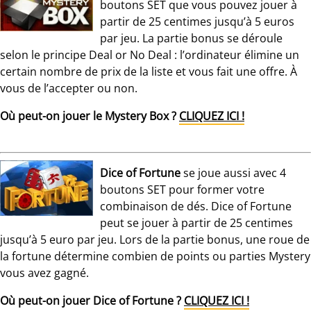
boutons SET que vous pouvez jouer à
partir de 25 centimes jusqu’à 5 euros
par jeu. La partie bonus se déroule
selon le principe Deal or No Deal : l’ordinateur élimine un
certain nombre de prix de la liste et vous fait une offre. À
vous de l’accepter ou non.
Où peut-on jouer le Mystery Box ?
CLIQUEZ ICI !
Dice of Fortune
se joue aussi avec 4
boutons SET pour former votre
combinaison de dés. Dice of Fortune
peut se jouer à partir de 25 centimes
jusqu’à 5 euro par jeu. Lors de la partie bonus, une roue de
la fortune détermine combien de points ou parties Mystery
vous avez gagné.
Où peut-on jouer Dice of Fortune ?
CLIQUEZ ICI !