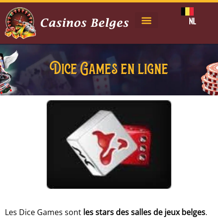
NL
CASINOS EN LIGNE
SALLES DE JEUX EN LIGNE
PARIS SPORTIFS
JEUX DE HASARD
TAUX DE REDISTRIBUTION
CASINOS EN BELGIQUE
Dice Games en ligne
Les Dice Games sont
les stars des salles de jeux belges
.