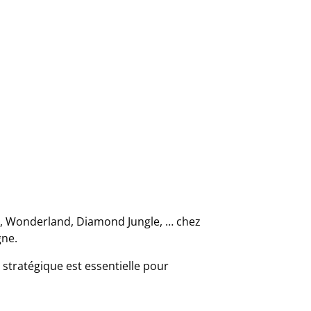
be, Wonderland, Diamond Jungle, … chez
gne.
 stratégique est essentielle pour