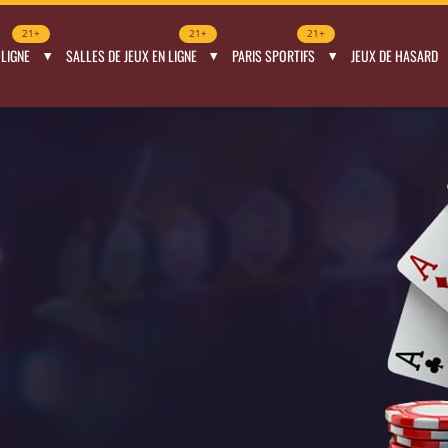
21+
21+
21+
 LIGNE
SALLES DE JEUX EN LIGNE
PARIS SPORTIFS
JEUX DE HASARD