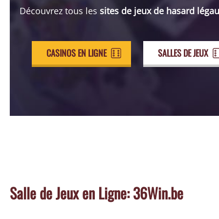
Découvrez tous les
sites de jeux de hasard léga
CASINOS EN LIGNE
SALLES DE JEUX
Salle de Jeux en Ligne: 36Win.be