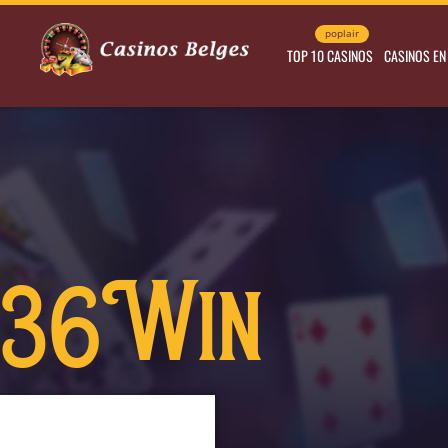
poplair
TOP 10 CASINOS
CASINOS EN
36Win