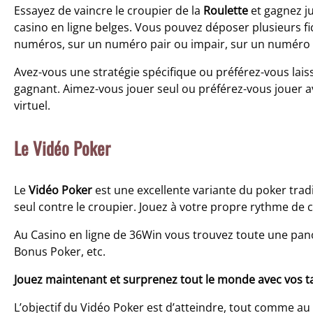
Essayez de vaincre le croupier de la
Roulette
et gagnez j
casino en ligne belges. Vous pouvez déposer plusieurs f
numéros, sur un numéro pair ou impair, sur un numéro rou
Avez-vous une stratégie spécifique ou préférez-vous laiss
gagnant. Aimez-vous jouer seul ou préférez-vous jouer a
virtuel.
Le Vidéo Poker
Le
Vidéo Poker
est une excellente variante du poker tradi
seul contre le croupier. Jouez à votre propre rythme de c
Au Casino en ligne de 36Win vous trouvez toute une panop
Bonus Poker, etc.
Jouez maintenant et surprenez tout le monde avec vos ta
L’objectif du Vidéo Poker est d’atteindre, tout comme au