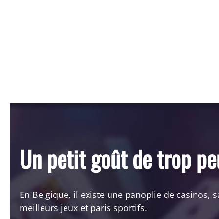
Un petit goût de trop pe
En Belgique, il existe une panoplie de casinos, s
meilleurs jeux et paris sportifs.