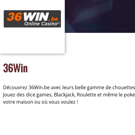
36Win
Découvrez 36Win.be avec leurs belle gamme de chouettes 
Jouez des dice games, Blackjack, Roulette et même le poke
votre maison ou où vous voulez !