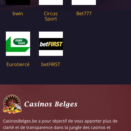
bwin
Circus
Bet777
Sport
Eurotiercé
betFIRST
CasinosBelges.be a pour objectif de vous apporter plus de
clarté et de transparence dans la jungle des casinos et