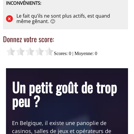
INCONVÉNIENTS:
Le fait qu’ils ne sont plus actifs, est quand
même gênant. 🙂
Donnez votre score:
Scores:
0
| Moyenne:
0
Un petit goût de trop
peu ?
En Belgique, il existe une panoplie de
casinos, salles de jeux et opérateurs de