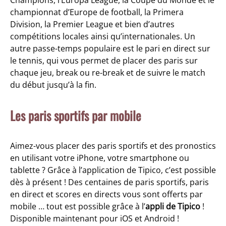
championnat d’Europe de football, la Primera
Division, la Premier League et bien d’autres
compétitions locales ainsi qu’internationales. Un
autre passe-temps populaire est le pari en direct sur
le tennis, qui vous permet de placer des paris sur
chaque jeu, break ou re-break et de suivre le match
du début jusqu’à la fin.
Les paris sportifs par mobile
Aimez-vous placer des paris sportifs et des pronostics
en utilisant votre iPhone, votre smartphone ou
tablette ? Grâce à l’application de Tipico, c’est possible
dès à présent ! Des centaines de paris sportifs, paris
en direct et scores en directs vous sont offerts par
mobile … tout est possible grâce à l’
appli de Tipico
!
Disponible maintenant pour iOS et Android !