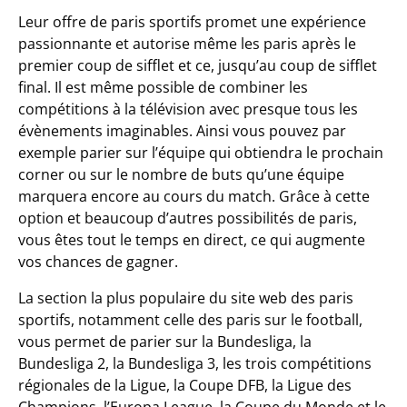
Leur offre de paris sportifs promet une expérience
passionnante et autorise même les paris après le
premier coup de sifflet et ce, jusqu’au coup de sifflet
final. Il est même possible de combiner les
compétitions à la télévision avec presque tous les
évènements imaginables. Ainsi vous pouvez par
exemple parier sur l’équipe qui obtiendra le prochain
corner ou sur le nombre de buts qu’une équipe
marquera encore au cours du match. Grâce à cette
option et beaucoup d’autres possibilités de paris,
vous êtes tout le temps en direct, ce qui augmente
vos chances de gagner.
La section la plus populaire du site web des paris
sportifs, notamment celle des paris sur le football,
vous permet de parier sur la Bundesliga, la
Bundesliga 2, la Bundesliga 3, les trois compétitions
régionales de la Ligue, la Coupe DFB, la Ligue des
Champions, l’Europa League, la Coupe du Monde et le