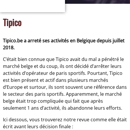
Tipico
Tipico.be a arreté ses activités en Belgique depuis juillet
2018.
C’était bien connue que Tipico avait du mal a pénétré le
marché belge et du coup, ils ont décidé d’arrêter leurs
activités d’opérateur de paris sportifs. Pourtant, Tipico
est bien présent et actif dans plusieurs marchés
d’Europe et surtour, ils sont souvent une référence dans
le secteur des paris sportifs. Apparemment, le marché
belge était trop compliquée qui fait que après
seulement 1 ans d’activité, ils abandonne leurs efforts.
Ici dessous, vous trouverez notre revue comme elle était
écrit avant leurs décision finale :