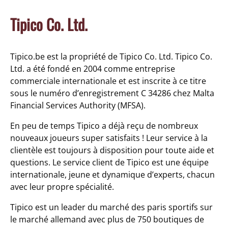
Tipico Co. Ltd.
Tipico.be est la propriété de Tipico Co. Ltd. Tipico Co.
Ltd. a été fondé en 2004 comme entreprise
commerciale internationale et est inscrite à ce titre
sous le numéro d’enregistrement C 34286 chez Malta
Financial Services Authority (MFSA).
En peu de temps Tipico a déjà reçu de nombreux
nouveaux joueurs super satisfaits ! Leur service à la
clientèle est toujours à disposition pour toute aide et
questions. Le service client de Tipico est une équipe
internationale, jeune et dynamique d’experts, chacun
avec leur propre spécialité.
Tipico est un leader du marché des paris sportifs sur
le marché allemand avec plus de 750 boutiques de