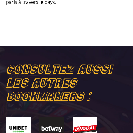
paris à travers le pays.
Consultez aussi
les autres
Bookmakers :