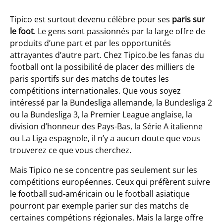
Tipico est surtout devenu célèbre pour ses
paris sur
le foot
. Le gens sont passionnés par la large offre de
produits d’une part et par les opportunités
attrayantes d’autre part. Chez Tipico.be les fanas du
football ont la possibilité de placer des milliers de
paris sportifs sur des matchs de toutes les
compétitions internationales. Que vous soyez
intéressé par la Bundesliga allemande, la Bundesliga 2
ou la Bundesliga 3, la Premier League anglaise, la
division d’honneur des Pays-Bas, la Série A italienne
ou La Liga espagnole, il n’y a aucun doute que vous
trouverez ce que vous cherchez.
Mais Tipico ne se concentre pas seulement sur les
compétitions européennes. Ceux qui préfèrent suivre
le football sud-américain ou le football asiatique
pourront par exemple parier sur des matchs de
certaines compétions régionales. Mais la large offre